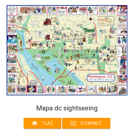
Mapa dc sightseeing
print
system_update_alt
TLAČ
STIAHNUŤ