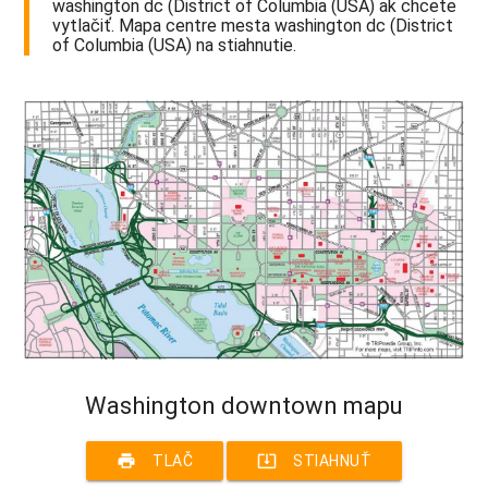
washington dc (District of Columbia (USA) ak chcete
vytlačiť. Mapa centre mesta washington dc (District
of Columbia (USA) na stiahnutie.
Washington downtown mapu
print
system_update_alt
TLAČ
STIAHNUŤ