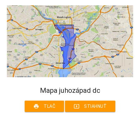
Mapa juhozápad dc
print
system_update_alt
TLAČ
STIAHNUŤ