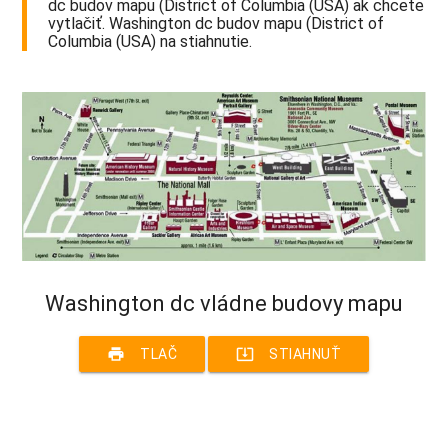
dc budov mapu (District of Columbia (USA) ak chcete
vytlačiť. Washington dc budov mapu (District of
Columbia (USA) na stiahnutie.
Washington dc vládne budovy mapu
print
system_update_alt
TLAČ
STIAHNUŤ